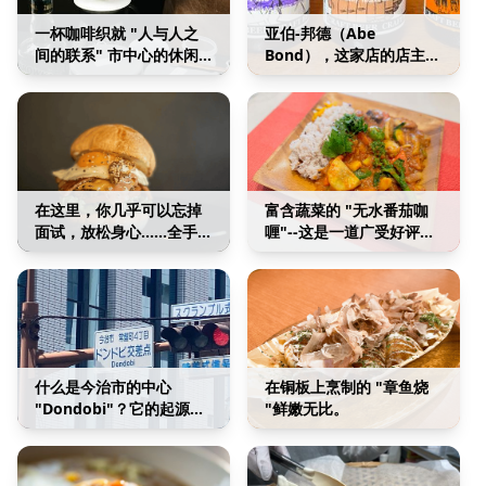
一杯咖啡织就 "人与人之
亚伯-邦德（Abe
间的联系" 市中心的休闲
Bond），这家店的店主热
场所，圈子在这里缓缓扩
情活泼，"希望酿造出美味
大。
到让人颠倒的啤酒"。
在这里，你几乎可以忘掉
富含蔬菜的 "无水番茄咖
面试，放松身心......全手工
喱"--这是一道广受好评的
制作的汉堡在专门的空间
菜肴，非常注重健康。
里供应。
什么是今治市的中心
在铜板上烹制的 "章鱼烧
"Dondobi"？它的起源与
"鲜嫩无比。
今治城的历史密切相关...