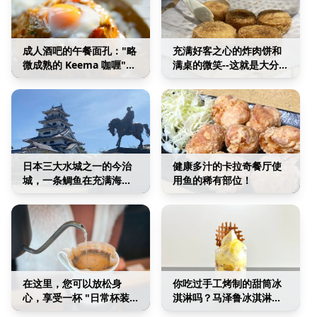
成人酒吧的午餐面孔："略
充满好客之心的炸肉饼和
微成熟的 Keema 咖喱"，
满桌的微笑--这就是大分县
一种历经 10 年才创造出来
西岐的味道。
的辛辣口味。
日本三大水城之一的今治
健康多汁的卡拉奇餐厅使
城，一条鲷鱼在充满海水
用鱼的稀有部位！
的内护城河中游泳
在这里，您可以放松身
你吃过手工烤制的甜筒冰
心，享受一杯 "日常杯装
淇淋吗？马泽鲁冰淇淋店
"的特制咖啡。
里摆满了店主夫妇的特色