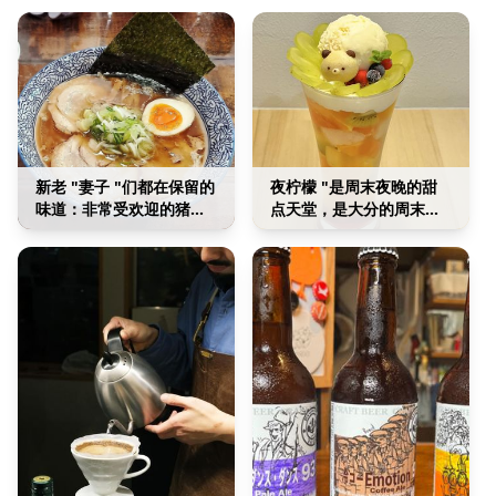
新老 "妻子 "们都在保留的
夜柠檬 "是周末夜晚的甜
味道：非常受欢迎的猪肉
点天堂，是大分的周末冻
汤✖ 酱油 "东北拉面"。
糕文化。