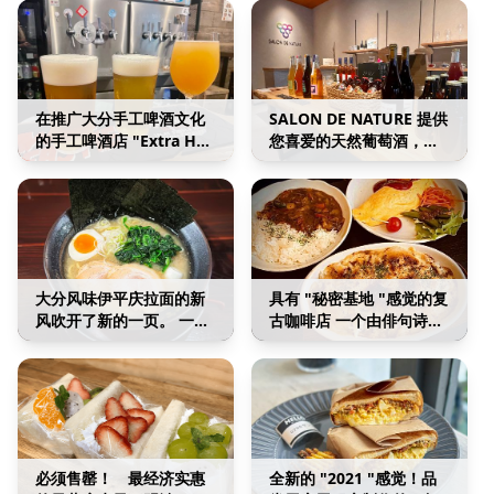
在推广大分手工啤酒文化
SALON DE NATURE 提供
的手工啤酒店 "Extra Hop
您喜爱的天然葡萄酒，干
"品尝精心挑选的啤酒。
净而温馨。
大分风味伊平庆拉面的新
具有 "秘密基地 "感觉的复
风吹开了新的一页。 一杯
古咖啡店 一个由俳句诗人
变革性的拉面。
经营的独特疗愈空间。
必须售罄！ 最经济实惠
全新的 "2021 "感觉！品