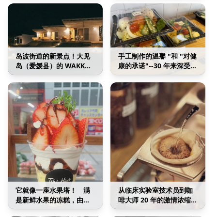
菜。
岛波街道的新景点！大见
手工制作的温馨 "和 "对健
岛（爱媛县）的 WAKKA
康的承诺"--30 年来深受人
住宿设施。
们喜爱的便当店。
它就像一座水果塔！ 满
从临床实验室技术员到咖
是新鲜水果的冻糕，由最
啡大师 20 年的激情浓缩在
好的食材制成。
一杯咖啡中